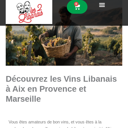
Aller
0
Panier
au
contenu
Découvrez les Vins Libanais
à Aix en Provence et
Marseille
Vous êtes amateurs de bon vins, et vous êtes à la